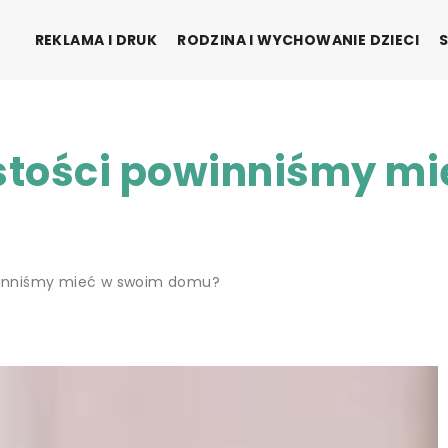
REKLAMA I DRUK
RODZINA I WYCHOWANIE DZIECI
ystości powinniśmy m
owinniśmy mieć w swoim domu?