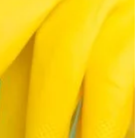
farmaceutycznym oraz
metalurgicznym powszechnie
wykorzystuje się różne plomby
zabezpieczające, które można znale
[…]