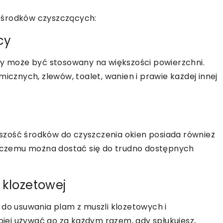
 środków czyszczących:
cy
ry może być stosowany na większości powierzchni.
micznych, zlewów, toalet, wanien i prawie każdej innej
ększość środków do czyszczenia okien posiada również
ki czemu można dostać się do trudno dostępnych
 klozetowej
 do usuwania plam z muszli klozetowych i
epiej używać go za każdym razem, gdy spłukujesz,