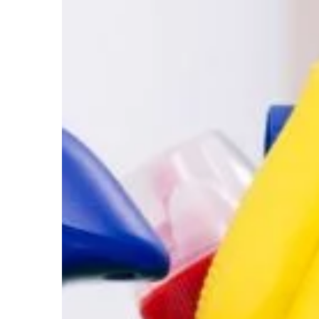
OGRODNICTWO I DOM
21 | 12 | 2018
Jak urządzić przytul
Mieszkanie w bloku je
innym, niż w prawdzi
największych różni to
gdzie moglibyśmy […]