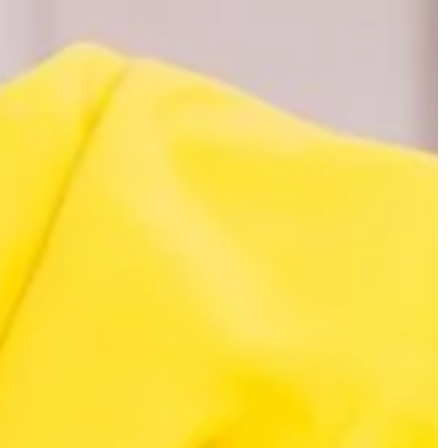
PRZEMYSŁ I TECHNIKA
ny balkon?
21 | 05 | 2019
st czymś nieco
Najczęściej używane plomby
wym domu. Jedna z
zabezpieczające
 brak ogródka,
Współcześnie w branży transportowe
handlu, a także przemyśle