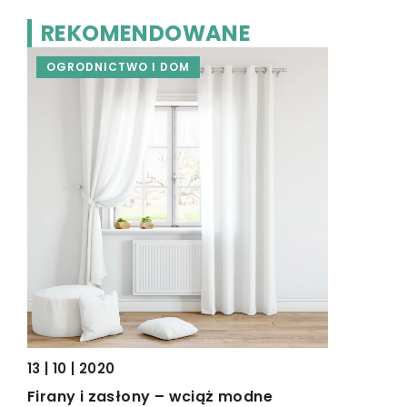
REKOMENDOWANE
OGRODNICTWO I DOM
OGRODNI
21 | 12 | 201
Jak urząd
Mieszkanie
innym, ni
największy
j,
gdzie mog
13 | 10 | 2020
Firany i zasłony – wciąż modne