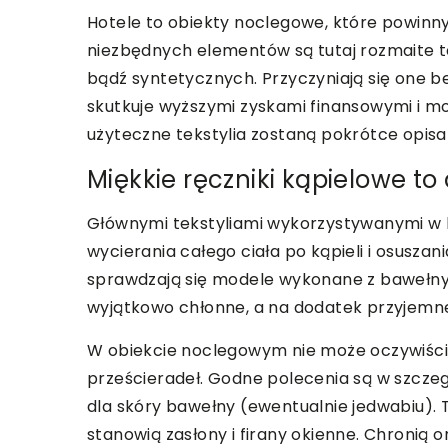
Hotele to obiekty noclegowe, które powin
niezbędnych elementów są tutaj rozmaite te
bądź syntetycznych. Przyczyniają się one b
skutkuje wyższymi zyskami finansowymi i moż
użyteczne tekstylia zostaną pokrótce opisa
Miękkie ręczniki kąpielowe t
Głównymi tekstyliami wykorzystywanymi w ho
wycierania całego ciała po kąpieli i osuszani
sprawdzają się modele wykonane z bawełny l
wyjątkowo chłonne, a na dodatek przyjemne
W obiekcie noclegowym nie może oczywiście
prześcieradeł. Godne polecenia są w szczegó
dla skóry bawełny (ewentualnie jedwabiu)
stanowią zasłony i firany okienne. Chronią