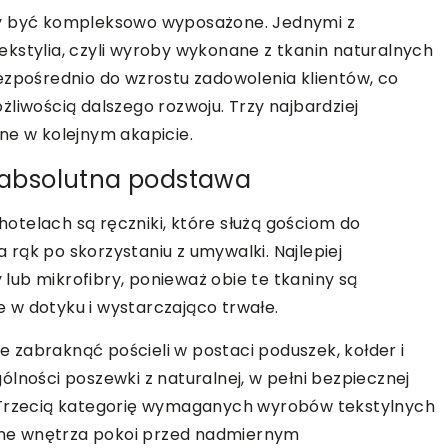
ny być kompleksowo wyposażone. Jednymi z
kstylia, czyli wyroby wykonane z tkanin naturalnych
ezpośrednio do wzrostu zadowolenia klientów, co
liwością dalszego rozwoju. Trzy najbardziej
ne w kolejnym akapicie.
o absolutna podstawa
telach są ręczniki, które służą gościom do
a rąk po skorzystaniu z umywalki. Najlepiej
ub mikrofibry, ponieważ obie te tkaniny są
 w dotyku i wystarczająco trwałe.
 zabraknąć pościeli w postaci poduszek, kołder i
lności poszewki z naturalnej, w pełni bezpiecznej
. Trzecią kategorię wymaganych wyrobów tekstylnych
 one wnętrza pokoi przed nadmiernym