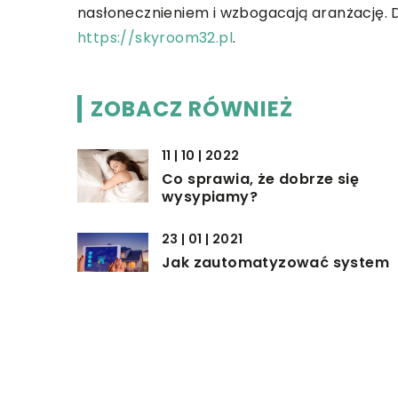
nasłonecznieniem i wzbogacają aranżację. 
https://skyroom32.pl
.
ZOBACZ RÓWNIEŻ
11 | 10 | 2022
Co sprawia, że dobrze się
wysypiamy?
23 | 01 | 2021
Jak zautomatyzować system
zarządzania budynkiem?
09 | 10 | 2019
Czy taśmy ledowe mogą być
ozdobą wnętrza?