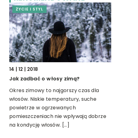
ŻYCIE I STYL
PRZEMYS
14 | 12 | 2018
29 | 10 | 20
Jak zadbać o włosy zimą?
Jak znale
za granic
Okres zimowy to najgorszy czas dla
włosów. Niskie temperatury, suche
Świat staj
powietrze w ogrzewanych
więc prac
pomieszczeniach nie wpływają dobrze
nawet zagr
na kondycję włosów. […]
Pracując u