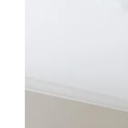
PRZEMYSŁ I TECHNIKA
29 | 10 | 2017
Jak znaleźć dobry tra
za granicę ?
Świat staje się global
więc pracujemy w inn
nawet zagranicą), a w
Pracując u […]