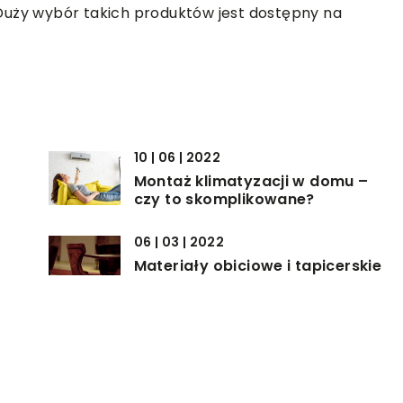
Duży wybór takich produktów jest dostępny na
10 | 06 | 2022
Montaż klimatyzacji w domu –
czy to skomplikowane?
06 | 03 | 2022
Materiały obiciowe i tapicerskie
– co można wyróżnić na rynku?
12 | 11 | 2021
Bezpieczne i nowoczesne zamki
do drzwi – jaki wybrać?