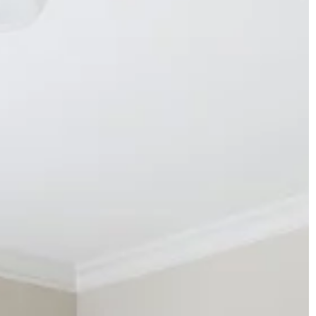
ZAINTERESOWANIA
nsport z Polski
15 | 07 | 2021
Główne cechy roweru crossowego
ną wioską, często
Rowery od lat należą do najchętniej
ym mieście (lub
wybieranych środków komunikacji.
 innym żyjemy.
Spotkać możemy je zarówno w
zatłoczonych metropoliach jak i na