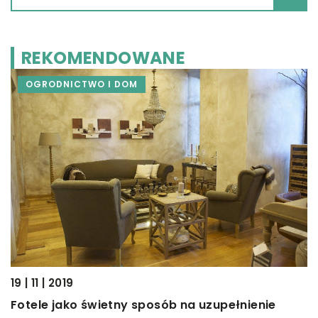
REKOMENDOWANE
OGRODNICTWO I DOM
19 | 11 | 2019
05
Fotele jako świetny sposób na uzupełnienie
P