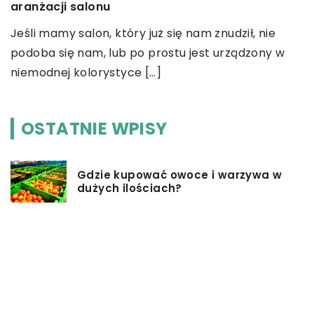
aranżacji salonu
Z
Jeśli mamy salon, który już się nam znudził, nie
s
podoba się nam, lub po prostu jest urządzony w
k
niemodnej kolorystyce […]
OSTATNIE WPISY
Gdzie kupować owoce i warzywa w
dużych ilościach?
W jaki sposób podziękować
rodzicom na weselu?
Pomysły na firmowe prezenty dla