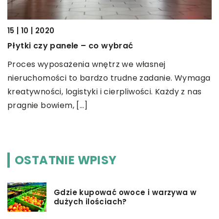
09
15 | 10 | 2020
J
Płytki czy panele – co wybrać
i
Proces wyposażenia wnętrz we własnej
S
nieruchomości to bardzo trudne zadanie. Wymaga
n
kreatywności, logistyki i cierpliwości. Każdy z nas
my
i
pragnie bowiem, […]
e
OSTATNIE WPISY
Gdzie kupować owoce i warzywa w
dużych ilościach?