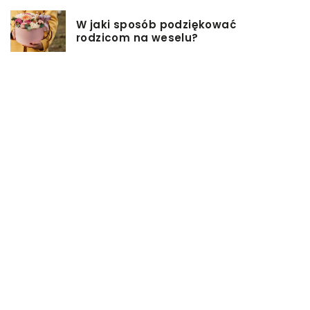
W jaki sposób podziękować
rodzicom na weselu?
Pomysły na firmowe prezenty dla
pracowników
Biuro rachunkowe – jakie ma
zalety?
Jakie przekąski sprawdzą się
idealnie na sobotniej imprezie?
Czym jest powróz i do czego służy?