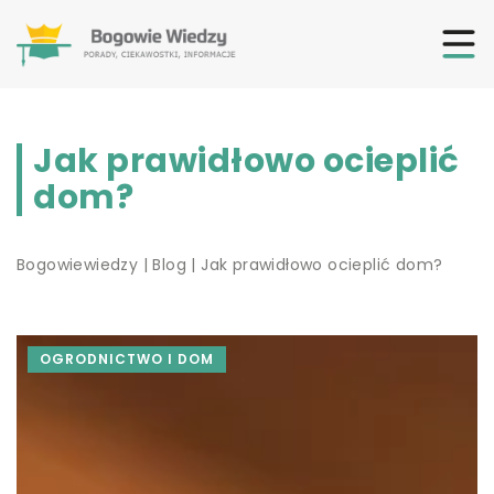
Jak prawidłowo ocieplić
dom?
Bogowiewiedzy
|
Blog
|
Jak prawidłowo ocieplić dom?
OGRODNICTWO I DOM