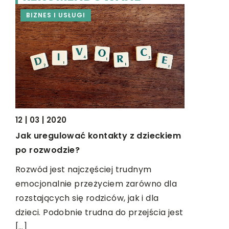
BIZNES I USŁUGI
BUDOWL
12 | 03 | 2020
15 | 10 | 20
Jak uregulować kontakty z dzieckiem
Remont ła
po rozwodzie?
fachowca
Rozwód jest najczęściej trudnym
Remont łaz
emocjonalnie przeżyciem zarówno dla
tylko ze s
rozstających się rodziców, jak i dla
mozolnym 
dzieci. Podobnie trudna do przejścia jest
czynności 
[…]
[…]