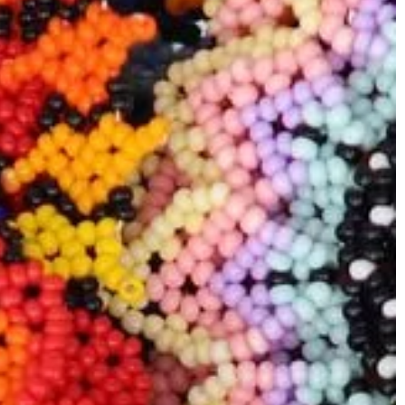
BIZNES I USŁUGI
14 | 04 | 2022
modzielnie czy z
Folie jako odpowiednie
zabezpieczenie towaru
ojarzyć się nie
Właściwe zabezpieczenie towarów
ami, ale również
znajdujących się na paletach to
m kolejnych
podstawa. Chodzi przecież o to, by
pracą. A […]
zarówno podczas transportu jak i w 