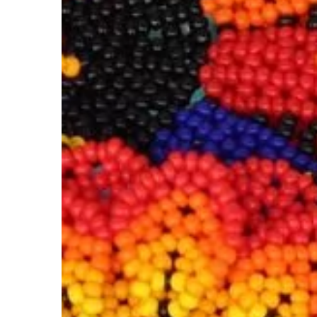
BUDOWLANKA
15 | 10 | 2020
Remont łazienki – sa
fachowcami?
Remont łazienki może k
tylko ze sporymi koszt
mozolnym planowanie
czynności oraz ciężką 