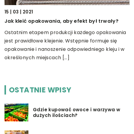
15 | 03 | 2021
13
Jak kleić opakowania, aby efekt był trwały?
D
s
Ostatnim etapem produkcji każdego opakowania
jest prawidłowe klejenie. Wstępnie formuje się
N
opakowanie i nanoszenie odpowiedniego kleju i w
c
ie
określonych miejscach […]
t
f
OSTATNIE WPISY
Gdzie kupować owoce i warzywa w
dużych ilościach?