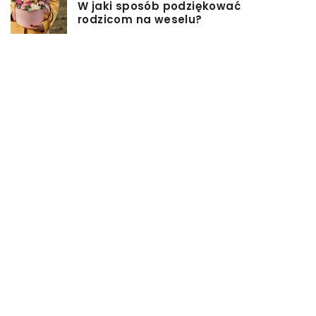
W jaki sposób podziękować
rodzicom na weselu?
Pomysły na firmowe prezenty dla
pracowników
Biuro rachunkowe – jakie ma
zalety?
Jakie przekąski sprawdzą się
idealnie na sobotniej imprezie?
Czym jest powróz i do czego służy?