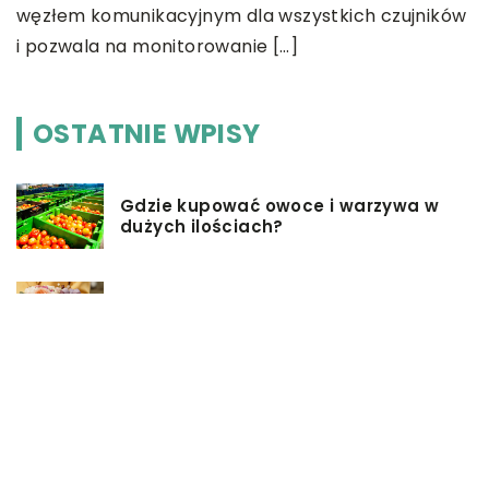
węzłem komunikacyjnym dla wszystkich czujników
k
i pozwala na monitorowanie […]
OSTATNIE WPISY
Gdzie kupować owoce i warzywa w
dużych ilościach?
W jaki sposób podziękować
rodzicom na weselu?
Pomysły na firmowe prezenty dla
pracowników