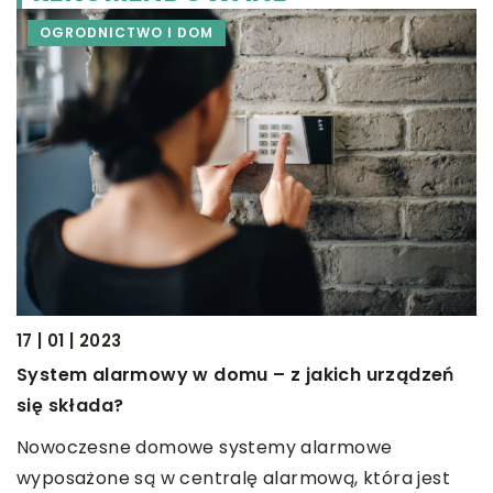
OGRODNICTWO I DOM
17 | 01 | 2023
20
System alarmowy w domu – z jakich urządzeń
W
się składa?
W
Nowoczesne domowe systemy alarmowe
a
wyposażone są w centralę alarmową, która jest
o