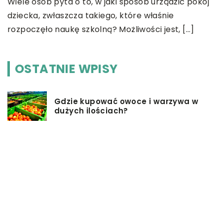
Wiele osób pyta o to, w jaki sposób urządzić pokój
a
dziecka, zwłaszcza takiego, które właśnie
p
rozpoczęło naukę szkolną? Możliwości jest, […]
OSTATNIE WPISY
Gdzie kupować owoce i warzywa w
dużych ilościach?
W jaki sposób podziękować
rodzicom na weselu?
Pomysły na firmowe prezenty dla
pracowników