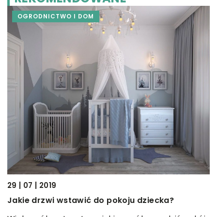
OGRODNICTWO I DOM
16
W
p
ka
29 | 07 | 2019
A
ru
Jakie drzwi wstawić do pokoju dziecka?
l