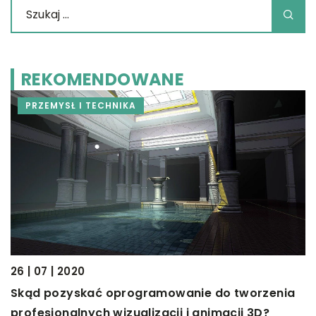
REKOMENDOWANE
PRZEMYSŁ I TECHNIKA
26 | 07 | 2020
Skąd pozyskać oprogramowanie do tworzenia
07
profesjonalnych wizualizacji i animacji 3D?