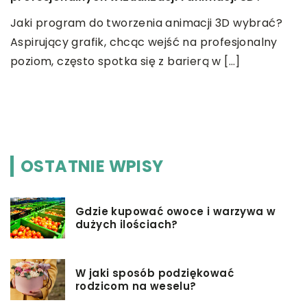
C
Jaki program do tworzenia animacji 3D wybrać?
w
Aspirujący grafik, chcąc wejść na profesjonalny
W
poziom, często spotka się z barierą w […]
z
w
c
OSTATNIE WPISY
Gdzie kupować owoce i warzywa w
dużych ilościach?
W jaki sposób podziękować
rodzicom na weselu?