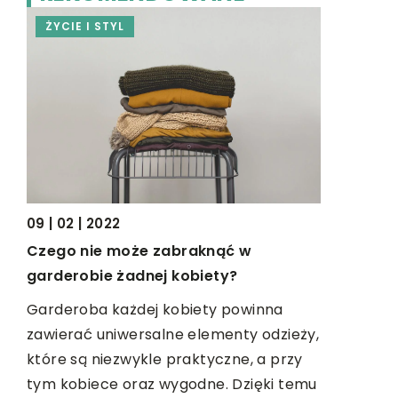
ŻYCIE I STYL
OGRODNI
13 | 03 | 20
Ekologicz
09 | 02 | 2022
warto wie
Czego nie może zabraknąć w
garderobie żadnej kobiety?
Segregacja
obowiązko
Garderoba każdej kobiety powinna
osoba, któ
zawierać uniwersalne elementy odzieży,
środowisk
które są niezwykle praktyczne, a przy
[…]
tym kobiece oraz wygodne. Dzięki temu