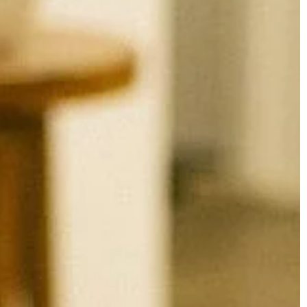
ŻYCIE I STYL
 śmieci – co
26 | 09 | 2020
Czy warto kupić frezarkę do stóp?
st już dziś
Piękne i zadbane stopy to marzenie
krajach. Każda
każdej kobiety. Jest to istotne
a dobru
szczególnie latem, gdy są one
tosować się do
eksponowane w sandałach i […]