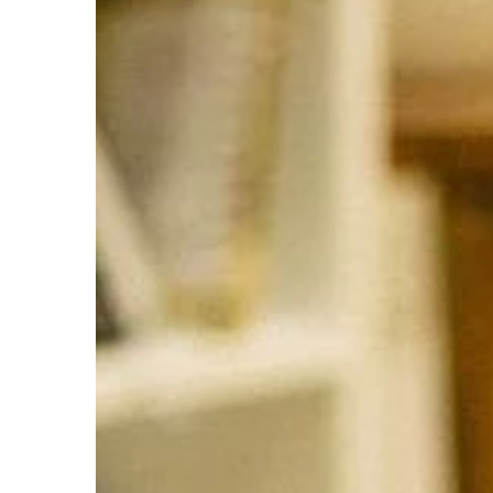
OGRODNICTWO I DOM
13 | 03 | 2021
Ekologiczne worki na
warto wiedzieć
Segregacja odpadów je
obowiązkowa w wielu 
osoba, której zależy n
środowiska, powinna s
[…]