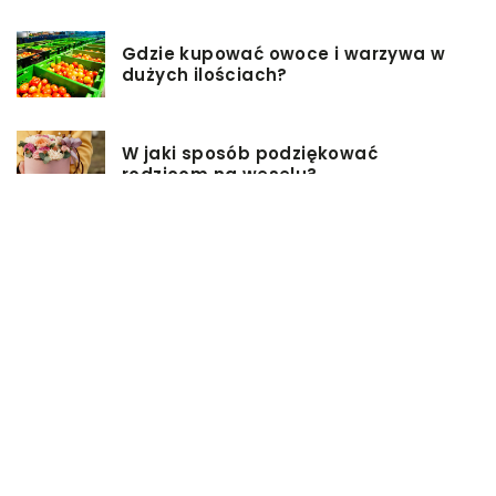
Gdzie kupować owoce i warzywa w
dużych ilościach?
W jaki sposób podziękować
rodzicom na weselu?
Pomysły na firmowe prezenty dla
pracowników
Biuro rachunkowe – jakie ma
zalety?
Jakie przekąski sprawdzą się
idealnie na sobotniej imprezie?