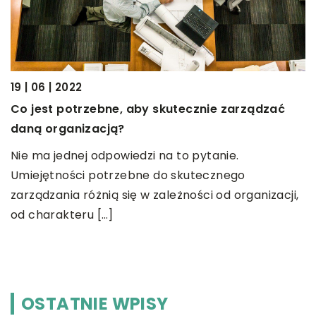
W
Z
w
b
19 | 06 | 2022
Co jest potrzebne, aby skutecznie zarządzać
daną organizacją?
Nie ma jednej odpowiedzi na to pytanie.
Umiejętności potrzebne do skutecznego
zarządzania różnią się w zależności od organizacji,
od charakteru […]
OSTATNIE WPISY