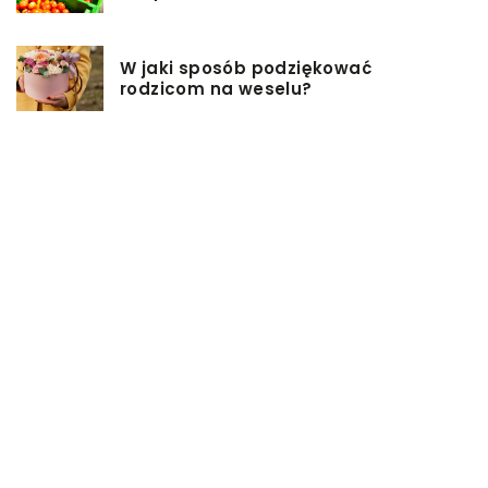
W jaki sposób podziękować
rodzicom na weselu?
Pomysły na firmowe prezenty dla
pracowników
Biuro rachunkowe – jakie ma
zalety?
Jakie przekąski sprawdzą się
idealnie na sobotniej imprezie?
Czym jest powróz i do czego służy?