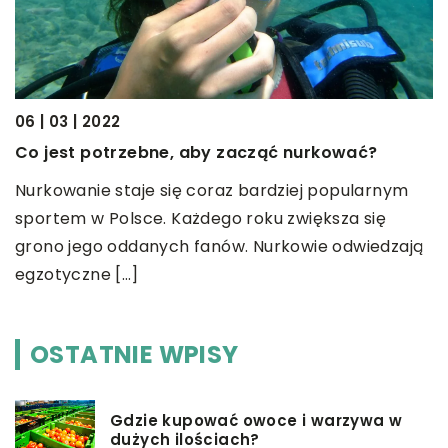
20
Z
06 | 03 | 2022
E
Co jest potrzebne, aby zacząć nurkować?
m
,
Nurkowanie staje się coraz bardziej popularnym
u
sportem w Polsce. Każdego roku zwiększa się
a
y
grono jego oddanych fanów. Nurkowie odwiedzają
egzotyczne […]
OSTATNIE WPISY
Gdzie kupować owoce i warzywa w
dużych ilościach?