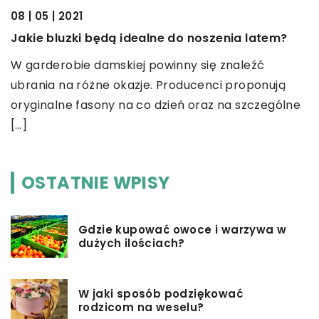
08 | 05 | 2021
10
Jakie bluzki będą idealne do noszenia latem?
Ż
W garderobie damskiej powinny się znaleźć
T
ubrania na różne okazje. Producenci proponują
M
oryginalne fasony na co dzień oraz na szczególne
p
[…]
u
OSTATNIE WPISY
Gdzie kupować owoce i warzywa w
dużych ilościach?
W jaki sposób podziękować
rodzicom na weselu?