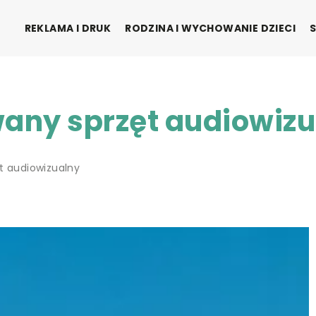
REKLAMA I DRUK
RODZINA I WYCHOWANIE DZIECI
wany sprzęt audiowiz
t audiowizualny