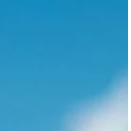
ŻYCIE I STYL
11 | 10 | 2019
la dziecka?
Jak z lotnisk w Barcelonie najszybc
dziecka rodzice
dotrzeć do centrum?
zystkim zadbać o
Barcelona jest jednym z najchętniej
 ale zachowanie
odwiedzanych miast w Hiszpanii. Cie
cięcego klimatu.
klimat, piękne widoki oraz wspaniałe