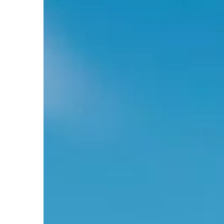
OGRODNICTWO I DOM
12 | 11 | 2021
Jak urządzić pokój d
Urządzając pokój dla 
starają się przede ws
jego bezpieczeństwo,
również ciepłego, dzie
Wystrój […]