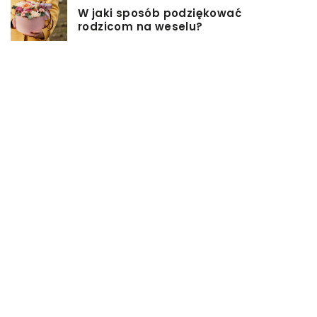
W jaki sposób podziękować
rodzicom na weselu?
Pomysły na firmowe prezenty dla
pracowników
Biuro rachunkowe – jakie ma
zalety?
Jakie przekąski sprawdzą się
idealnie na sobotniej imprezie?
Czym jest powróz i do czego służy?