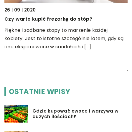
26 | 09 | 2020
0
Czy warto kupić frezarkę do stóp?
P
Piękne i zadbane stopy to marzenie każdej
c
kobiety. Jest to istotne szczególnie latem, gdy są
P
one eksponowane w sandałach i […]
w
z
j
OSTATNIE WPISY
Gdzie kupować owoce i warzywa w
dużych ilościach?