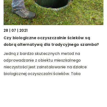
28 | 07 | 2021
0
Czy biologiczne oczyszczalnie ścieków są
J
dobrą alternatywą dla tradycyjnego szamba?
s
Jedną z bardzo skutecznych metod na
la
P
odprowadzanie z obiektu mieszkalnego
z
nieczystości jest zainstalowanie na działce
k
biologicznej oczyszczalni ścieków. Taka
z
konstrukcja […]
OSTATNIE WPISY