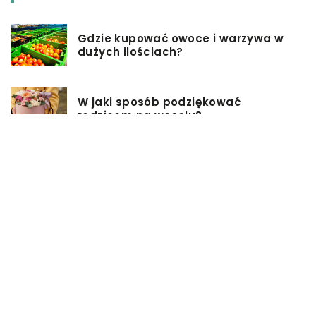
Gdzie kupować owoce i warzywa w
dużych ilościach?
W jaki sposób podziękować
rodzicom na weselu?
Pomysły na firmowe prezenty dla
pracowników
Biuro rachunkowe – jakie ma
zalety?
Jakie przekąski sprawdzą się
idealnie na sobotniej imprezie?