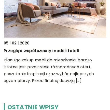
2
K
05 | 02 | 2020
m
e
Przegląd współczesny modeli foteli
R
Planując zakup mebli do mieszkania, bardzo
o
istotne jest przejrzenie różnorodnych ofert,
z
a
poszukanie inspiracji oraz wybór najlepszych
u
.
egzemplarzy. Przed finalną decyzją […]
OSTATNIE WPISY