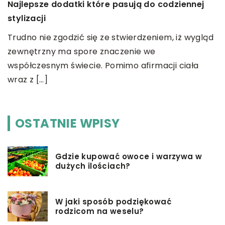
Najlepsze dodatki które pasują do codziennej
J
stylizacji
S
Trudno nie zgodzić się ze stwierdzeniem, iż wygląd
n
e
zewnętrzny ma spore znaczenie we
w
współczesnym świecie. Pomimo afirmacji ciała
wraz z […]
OSTATNIE WPISY
Gdzie kupować owoce i warzywa w
dużych ilościach?
W jaki sposób podziękować
rodzicom na weselu?