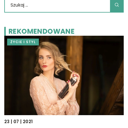
REKOMENDOWANE
ŻYCIE I STYL
23 | 07 | 2021
11