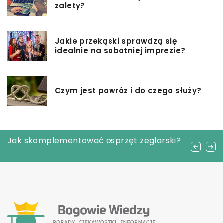
zalety?
Jakie przekąski sprawdzą się
idealnie na sobotniej imprezie?
Czym jest powróz i do czego służy?
Czym jest terapia sensoryczna i jak może
Jak skomplementować osprzęt żeglarski?
Jak dobrać odpowiednie oświetlenie do
pomóc dzieciom w prawidłowym rozwoju?
kuchni?