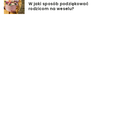
W jaki sposób podziękować
rodzicom na weselu?
Pomysły na firmowe prezenty dla
pracowników
Biuro rachunkowe – jakie ma
zalety?
Jakie przekąski sprawdzą się
idealnie na sobotniej imprezie?
Czym jest powróz i do czego służy?