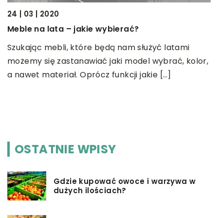
2
24 | 03 | 2020
J
Meble na lata – jakie wybierać?
p
Szukając mebli, które będą nam służyć latami
W
możemy się zastanawiać jaki model wybrać, kolor,
s
a nawet materiał. Oprócz funkcji jakie […]
z
p
OSTATNIE WPISY
Gdzie kupować owoce i warzywa w
dużych ilościach?