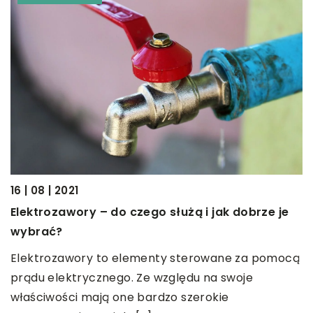
26
16 | 08 | 2021
N
Elektrozawory – do czego służą i jak dobrze je
w
wybrać?
W
p
Elektrozawory to elementy sterowane za pomocą
s
prądu elektrycznego. Ze względu na swoje
r
właściwości mają one bardzo szerokie