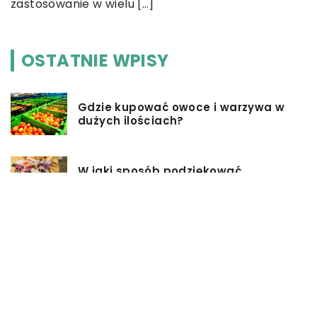
zastosowanie w wielu […]
OSTATNIE WPISY
Gdzie kupować owoce i warzywa w
dużych ilościach?
W jaki sposób podziękować
rodzicom na weselu?
Pomysły na firmowe prezenty dla
pracowników
Biuro rachunkowe – jakie ma
zalety?