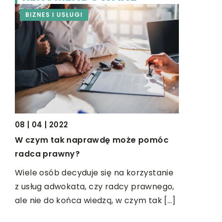
BIZNES I USŁUGI
BIZNES I
25 | 09 | 2
Jakie ud
08 | 04 | 2022
wprowadz
W czym tak naprawdę może pomóc
usprawnić
radca prawny?
ch
Wydajność
Wiele osób decyduje się na korzystanie
wielu skła
z usług adwokata, czy radcy prawnego,
rezultaty,
ale nie do końca wiedzą, w czym tak […]
bezpieczn