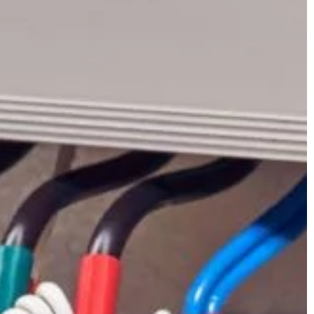
BIZNES I USŁUGI
 można
cowników, aby
13 | 05 | 2021
Co zrobić, żeby przyciągnąć nowy
 to wynik bardzo
kontrahentów do firmy?
 osiągać lepsze
Działania promocyjne mają na celu
ć o przyjazną i
przyciągnięcie nowych klientów do
ń pracy,
danej firmy. Kompleksowe usługi