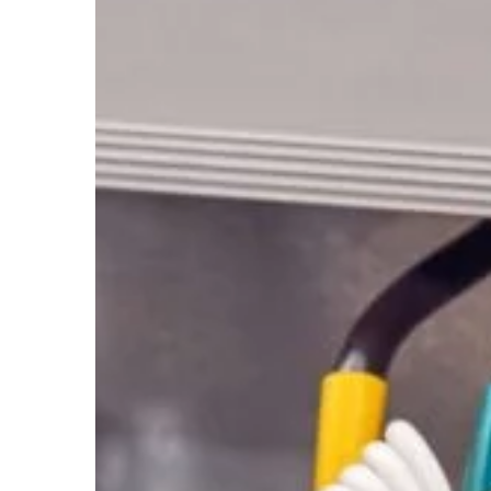
BIZNES I USŁUGI
25 | 09 | 2020
Jakie udogodnienia
wprowadzić dla pra
usprawnić ich pracę?
Wydajność pracownika
wielu składowych. Aby
rezultaty, warto zadba
bezpieczną przestrze