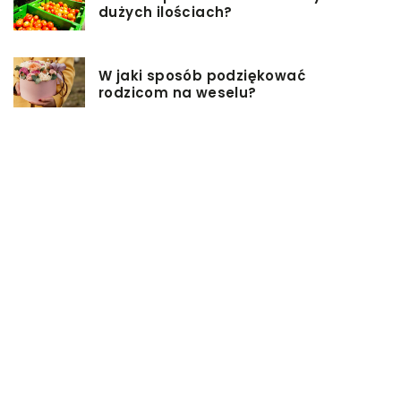
dużych ilościach?
W jaki sposób podziękować
rodzicom na weselu?
Pomysły na firmowe prezenty dla
pracowników
Biuro rachunkowe – jakie ma
zalety?
Jakie przekąski sprawdzą się
idealnie na sobotniej imprezie?