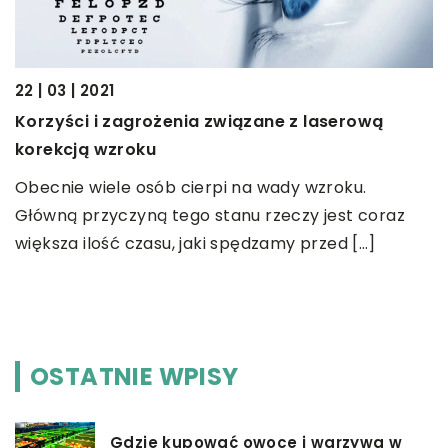
22 | 03 | 2021
Korzyści i zagrożenia związane z laserową
11
korekcją wzroku
J
Obecnie wiele osób cierpi na wady wzroku.
S
Główną przyczyną tego stanu rzeczy jest coraz
ą
n
większa ilość czasu, jaki spędzamy przed […]
rm
w
OSTATNIE WPISY
Gdzie kupować owoce i warzywa w